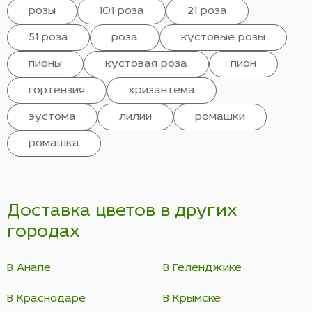
розы
101 роза
21 роза
51 роза
роза
кустовые розы
пионы
кустовая роза
пион
гортензия
хризантема
эустома
лилии
ромашки
ромашка
Доставка цветов в других
городах
В Анапе
В Геленджике
В Краснодаре
В Крымске