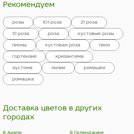
Рекомендуем
розы
101 роза
21 роза
51 роза
роза
кустовые розы
пионы
кустовая роза
пион
гортензия
хризантема
эустома
лилии
ромашки
ромашка
Доставка цветов в других
городах
В Анапе
В Геленджике