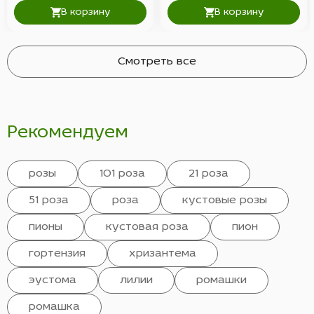
В корзину
В корзину
Смотреть все
Рекомендуем
розы
101 роза
21 роза
51 роза
роза
кустовые розы
пионы
кустовая роза
пион
гортензия
хризантема
эустома
лилии
ромашки
ромашка