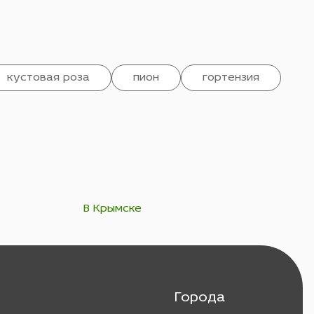
кустовая роза
пион
гортензия
В Крымске
Города