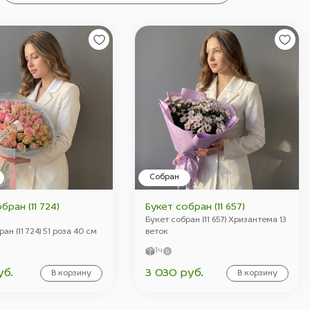
Собран
бран (11 724)
Букет собран (11 657)
Букет собран (11 657) Хризантема 13
ан (11 724) 51 роза 40 см
веток
1ч
уб.
3 030 руб.
В корзину
В корзину