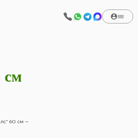
 см
лс" 60 см —