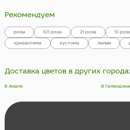
Рекомендуем
розы
101 роза
21 роза
51 роз
хризантема
эустома
лилии
Доставка цветов в других города
В Анапе
В Геленджи