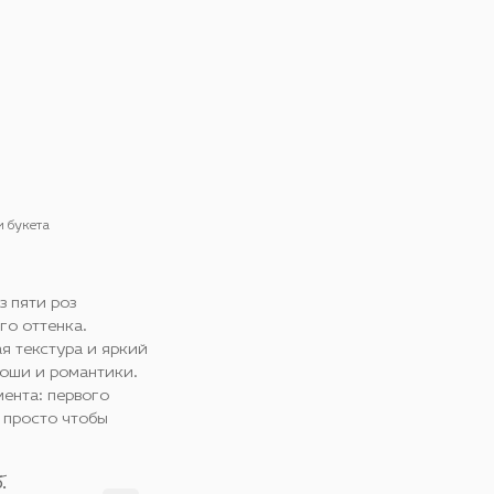
и букета
 пяти роз
го оттенка.
я текстура и яркий
оши и романтики.
ента: первого
 просто чтобы
.