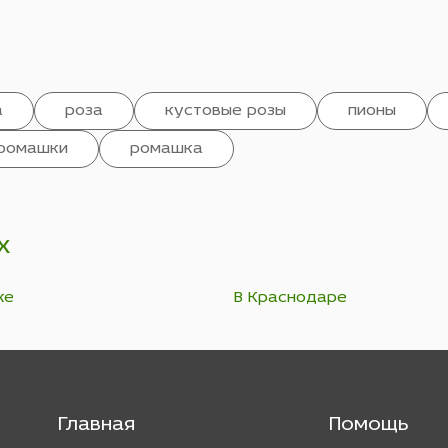
а
роза
кустовые розы
пионы
ромашки
ромашка
х
ке
В Краснодаре
Главная
Помощь