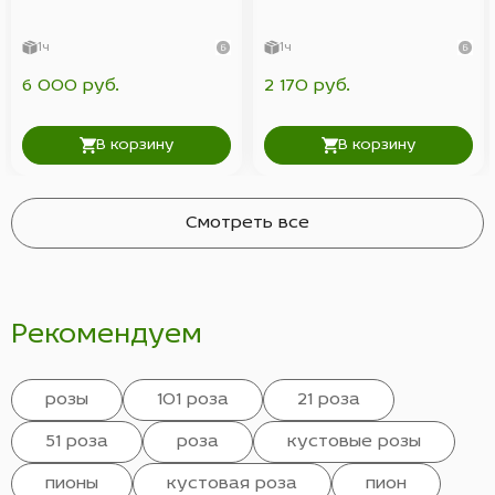
1ч
1ч
6 000 руб.
2 170 руб.
В корзину
В корзину
Смотреть все
Рекомендуем
розы
101 роза
21 роза
51 роза
роза
кустовые розы
пионы
кустовая роза
пион