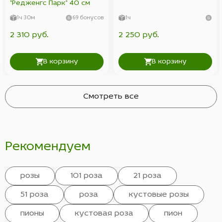
"Редженгс Парк" 40 см
1ч 30м
69 бонусов
1ч
2 310 руб.
2 250 руб.
В корзину
В корзину
Смотреть все
Рекомендуем
розы
101 роза
21 роза
51 роза
роза
кустовые розы
пионы
кустовая роза
пион