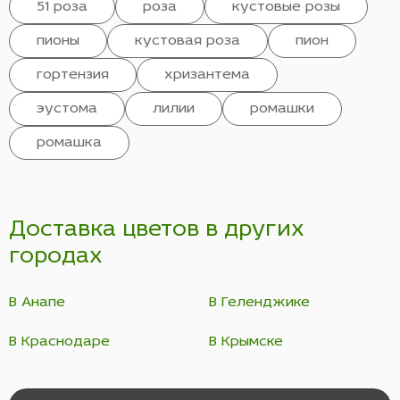
51 роза
роза
кустовые розы
пионы
кустовая роза
пион
гортензия
хризантема
эустома
лилии
ромашки
ромашка
Доставка цветов в других
городах
В Анапе
В Геленджике
В Краснодаре
В Крымске