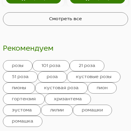
Смотреть все
Рекомендуем
розы
101 роза
21 роза
51 роза
роза
кустовые розы
пионы
кустовая роза
пион
гортензия
хризантема
эустома
лилии
ромашки
ромашка