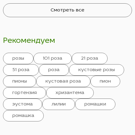
Смотреть все
Рекомендуем
розы
101 роза
21 роза
51 роза
роза
кустовые розы
пионы
кустовая роза
пион
гортензия
хризантема
эустома
лилии
ромашки
ромашка