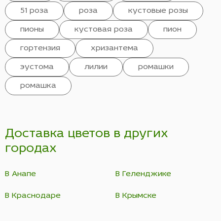
51 роза
роза
кустовые розы
пионы
кустовая роза
пион
гортензия
хризантема
эустома
лилии
ромашки
ромашка
Доставка цветов в других
городах
В Анапе
В Геленджике
В Краснодаре
В Крымске