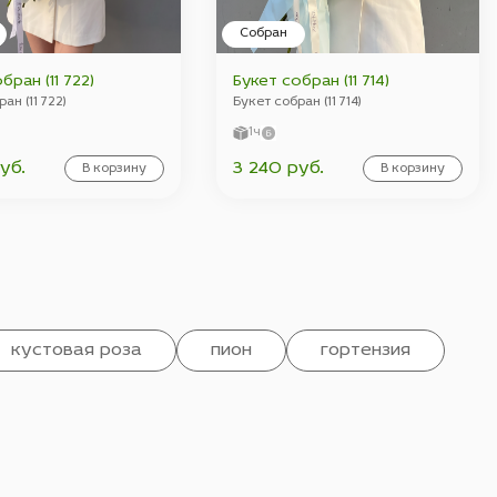
Собран
бран (11 722)
Букет собран (11 714)
ан (11 722)
Букет собран (11 714)
1ч
уб.
3 240 руб.
В корзину
В корзину
кустовая роза
пион
гортензия