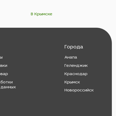
В Крымске
Города
ты
Анапа
авки
Геленджик
овар
Краснодар
аботки
Крымск
 данных
Новороссийск