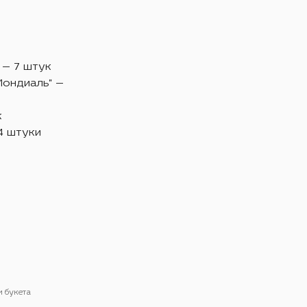
 — 7 штук
Мондиаль" —
к
4 штуки
и букета