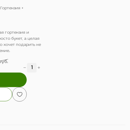
 Гортензия +
ая гортензия и
осто букет, а целая
о хочет подарить не
ение.
руб.