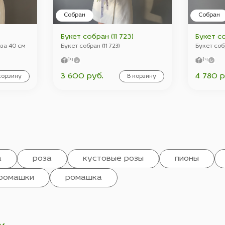
Собран
Собран
Букет собран (11 723)
Букет со
оза 40 см
Букет собран (11 723)
Букет собр
1ч
1ч
3 600 руб.
4 780 р
корзину
В корзину
а
роза
кустовые розы
пионы
ромашки
ромашка