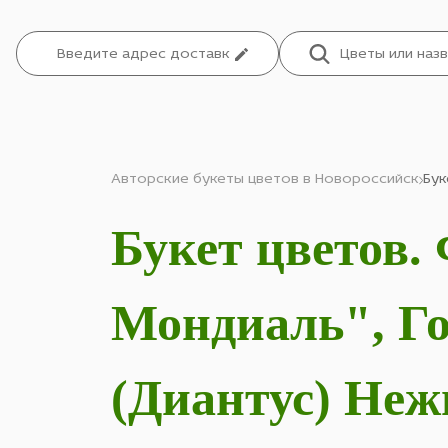
Авторские букеты цветов в Новороссийск
Бук
Букет цветов.
Мондиаль", Го
(Диантус) Неж