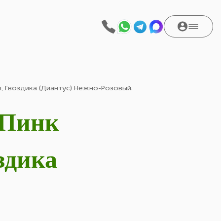
я, Гвоздика (Диантус) Нежно-Розовый.
"Пинк
здика