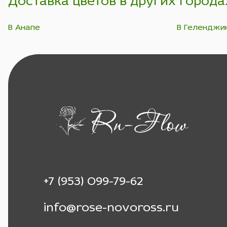
Доставка цветов в других города
В Анапе
В Геленджи
+7 (953) 099-79-62
info@rose-novoross.ru