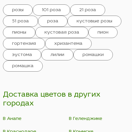
розы
101 роза
21 роза
51 роза
роза
кустовые розы
пионы
кустовая роза
пион
гортензия
хризантема
эустома
лилии
ромашки
ромашка
Доставка цветов в других
городах
В Анапе
В Геленджике
В Краснодаре
В Крымске