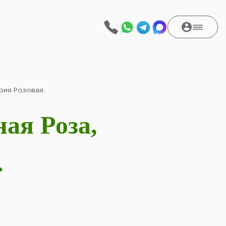
рия Розовая.
ая Роза,
.