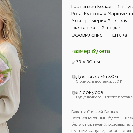
Гортензия Белая — 1 шту
Роза Кустовая Маршмелл
Альстромерия Розовая —
Фисташка — 2 штуки
Оформление — 1 штука
Размер букета
35 x 50 см
Доставка ~1ч 30м
Стоимость доставки: 350 ₽
87 бонусов
Будут начислены после доставк
Букет « Свежий Вальс»
Этот изысканный букет — не
белых гортензий, розовых ал
пышных ранункулюсов, словн