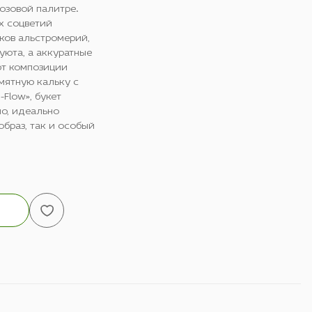
озовой палитре.
х соцветий
ков альстромерий,
уюта, а аккуратные
ют композиции
мятную кальку с
Flow», букет
но, идеально
браз, так и особый