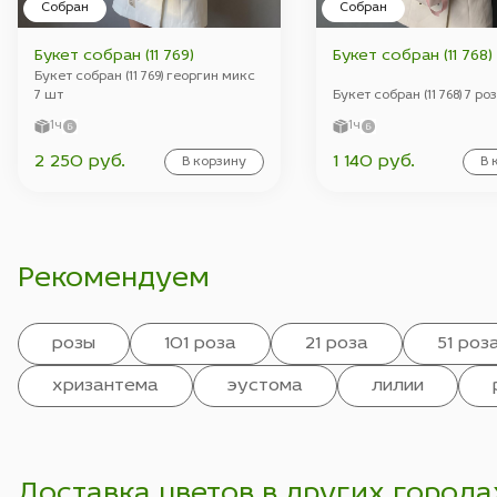
Собран
Собран
Букет собран (11 769)
Букет собран (11 768)
Букет собран (11 769) георгин микс
7 шт
Букет собран (11 768) 7 ро
1ч
1ч
2 250 руб.
1 140 руб.
В корзину
В 
Рекомендуем
розы
101 роза
21 роза
51 роз
хризантема
эустома
лилии
Доставка цветов в других города