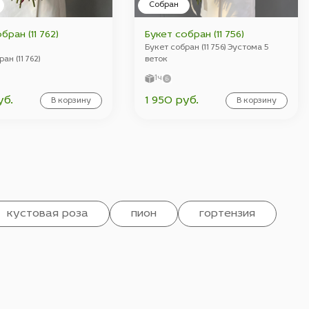
Собран
бран (11 762)
Букет собран (11 756)
Букет собран (11 756) Эустома 5
ан (11 762)
веток
1ч
уб.
1 950 руб.
В корзину
В корзину
кустовая роза
пион
гортензия