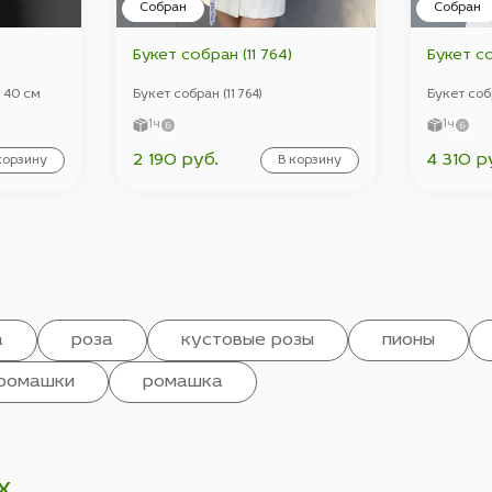
Собран
Собран
Букет собран (11 764)
Букет со
з 40 см
Букет собран (11 764)
Букет собр
1ч
1ч
2 190 руб.
4 310 р
корзину
В корзину
а
роза
кустовые розы
пионы
ромашки
ромашка
х