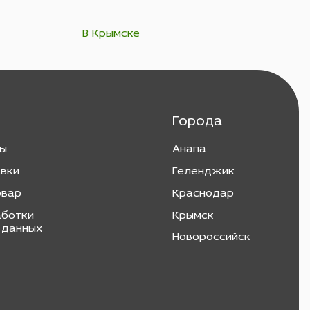
В Крымске
Города
ты
Анапа
авки
Геленджик
овар
Краснодар
аботки
Крымск
 данных
Новороссийск