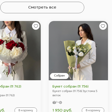
Смотреть все
Собран
бран (11 762)
Букет собран (11 756)
Букет собран (11 756) Эустома 5
ан (11 762)
веток
1ч
уб.
1 950 руб.
В корзину
В корзину