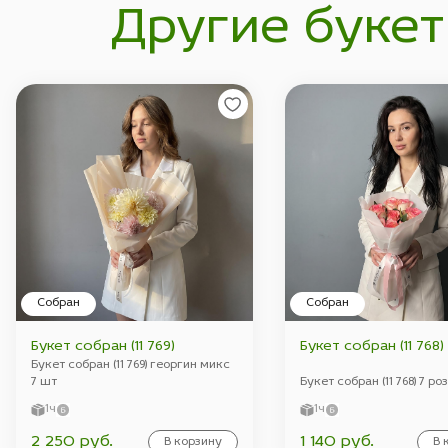
Другие букет
Собран
Собран
Букет собран (11 769)
Букет собран (11 768)
Букет собран (11 769) георгин микс
7 шт
Букет собран (11 768) 7 ро
1ч
1ч
2 250 руб.
1 140 руб.
В корзину
В 