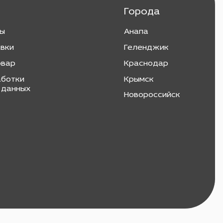
Города
ты
Анапа
авки
Геленджик
овар
Краснодар
аботки
Крымск
 данных
Новороссийск