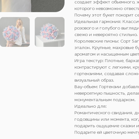
создает эффект объемного, ж
которого невозможно отвести
Почему этот букет покорит с
Идеальная гармония: Класси
розового и голубого выгляди
свежо и невероятно стильно.
Королевские пионы: Сорт Sar
эталон. Крупные, махровые б
ароматом и насыщенным цвет
Игра текстур: Плотные, барх
контрастируют с легкими, к
гортензиями, создавая слож
визуальный образ.
Вау-объем: Гортензии добавл
невероятную пышность, дела
монументальным подарком.
Идеально для:
Романтического свидания, д
годовщины или момента, ког
подарить ощущение сказки и
Подарите ей цветочную мечт