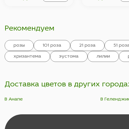
Рекомендуем
розы
101 роза
21 роза
51 роз
хризантема
эустома
лилии
Доставка цветов в других города
В Анапе
В Геленджи