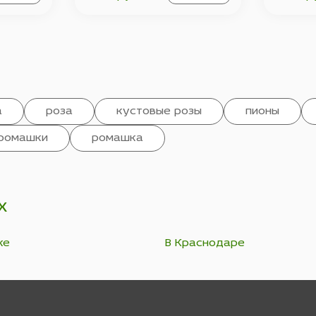
а
роза
кустовые розы
пионы
ромашки
ромашка
х
ке
В Краснодаре