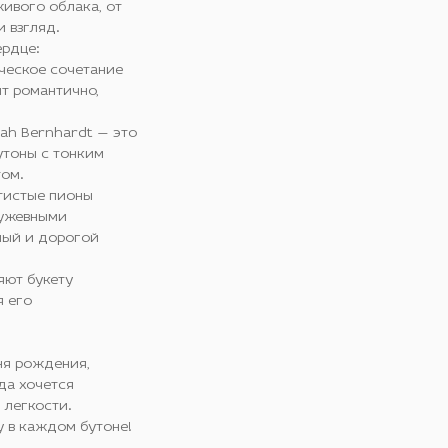
ивого облака, от
 взгляд.
ердце:
ческое сочетание
т романтично,
ah Bernhardt — это
утоны с тонким
ом.
атистые пионы
ружевными
ный и дорогой
яют букету
я его
ня рождения,
да хочется
 легкости.
у в каждом бутоне!