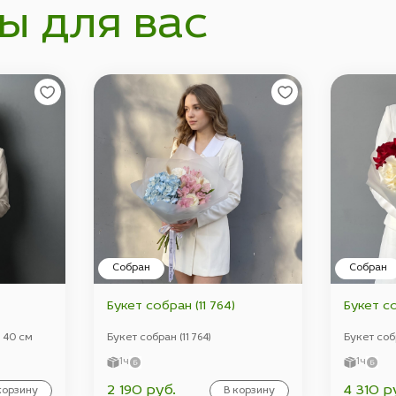
ы для вас
Собран
Собран
Букет собран (11 764)
Букет со
з 40 см
Букет собран (11 764)
Букет собр
1ч
1ч
2 190 руб.
4 310 р
корзину
В корзину