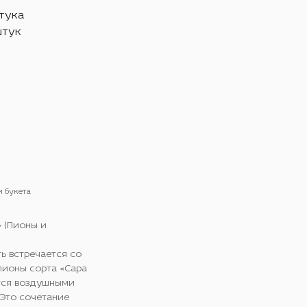
штука
штук
и букета
» (Пионы и
ь встречается со
пионы сорта «Сара
тся воздушными
 Это сочетание