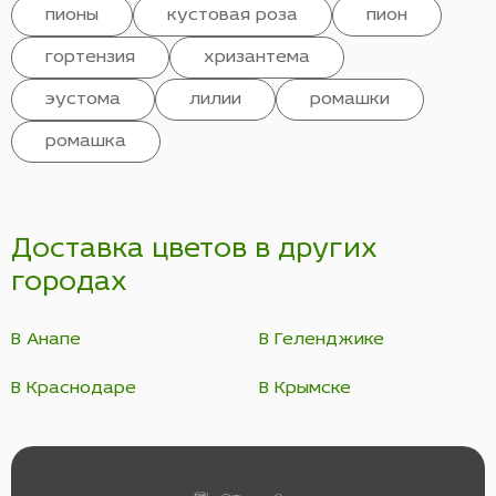
пионы
кустовая роза
пион
гортензия
хризантема
эустома
лилии
ромашки
ромашка
Доставка цветов в других
городах
В Анапе
В Геленджике
В Краснодаре
В Крымске