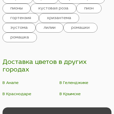
пионы
кустовая роза
пион
гортензия
хризантема
эустома
лилии
ромашки
ромашка
Доставка цветов в других
городах
В Анапе
В Геленджике
В Краснодаре
В Крымске