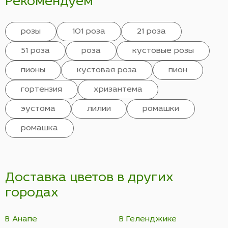
Рекомендуем
розы
101 роза
21 роза
51 роза
роза
кустовые розы
пионы
кустовая роза
пион
гортензия
хризантема
эустома
лилии
ромашки
ромашка
Доставка цветов в других
городах
В Анапе
В Геленджике