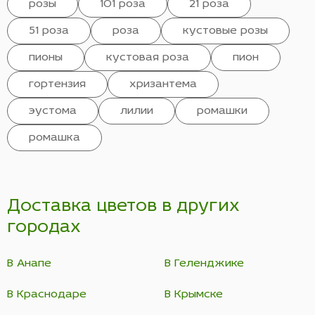
розы
101 роза
21 роза
51 роза
роза
кустовые розы
пионы
кустовая роза
пион
гортензия
хризантема
эустома
лилии
ромашки
ромашка
Доставка цветов в других
городах
В Анапе
В Геленджике
В Краснодаре
В Крымске