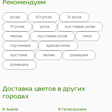
Рекомендуем
розы
101 роза
21 роза
51 роза
роза
кустовые розы
пионы
кустовая роза
пион
гортензия
хризантема
эустома
лилии
ромашки
ромашка
Доставка цветов в других
городах
В Анапе
В Геленджике