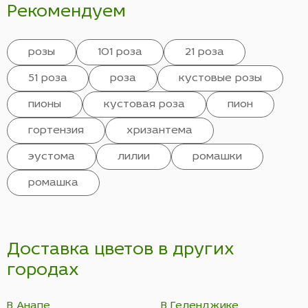
Рекомендуем
розы
101 роза
21 роза
51 роза
роза
кустовые розы
пионы
кустовая роза
пион
гортензия
хризантема
эустома
лилии
ромашки
ромашка
Доставка цветов в других
городах
В Анапе
В Геленджике