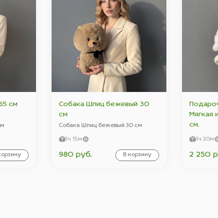
65 см
Собака Шпиц бежевый 30
Подароч
см
Мягкая 
см.
см
Собака Шпиц бежевый 30 см
1ч 15м
1ч 30м
980 руб.
2 250 р
корзину
В корзину