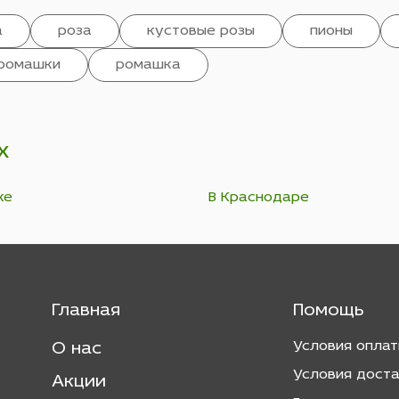
а
роза
кустовые розы
пионы
ромашки
ромашка
х
ке
В Краснодаре
Главная
Помощь
Условия опла
О нас
Условия дост
Акции