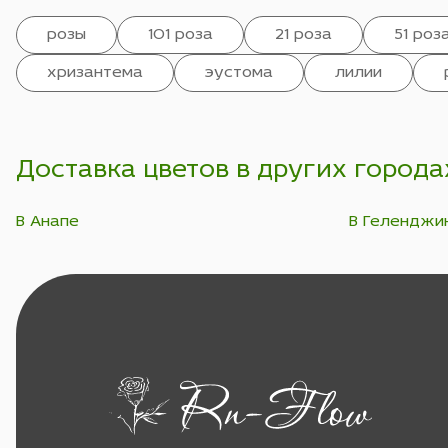
розы
101 роза
21 роза
51 роз
хризантема
эустома
лилии
Доставка цветов в других города
В Анапе
В Геленджи