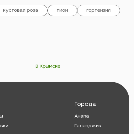
кустовая роза
пион
гортензия
В Крымске
Города
ты
Анапа
авки
Геленджик