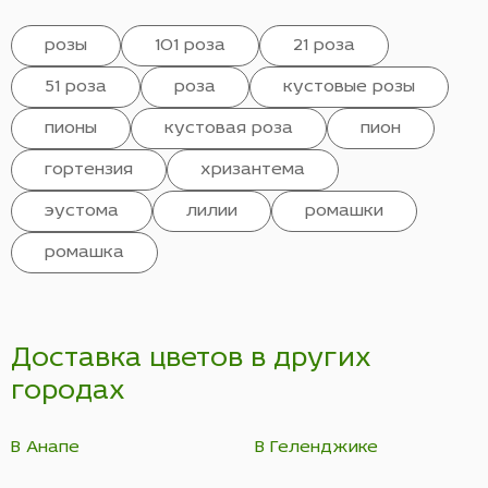
розы
101 роза
21 роза
51 роза
роза
кустовые розы
пионы
кустовая роза
пион
гортензия
хризантема
эустома
лилии
ромашки
ромашка
Доставка цветов в других
городах
В Анапе
В Геленджике