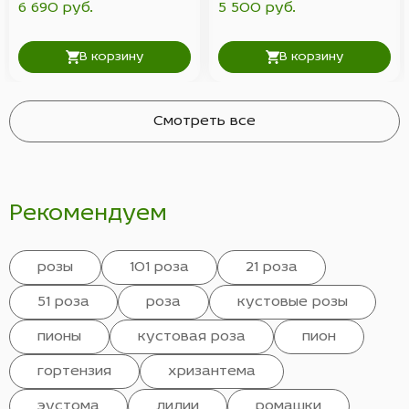
6 690 руб.
5 500 руб.
В корзину
В корзину
Смотреть все
Рекомендуем
розы
101 роза
21 роза
51 роза
роза
кустовые розы
пионы
кустовая роза
пион
гортензия
хризантема
эустома
лилии
ромашки