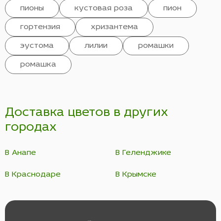
пионы
кустовая роза
пион
гортензия
хризантема
эустома
лилии
ромашки
ромашка
Доставка цветов в других
городах
В Анапе
В Геленджике
В Краснодаре
В Крымске