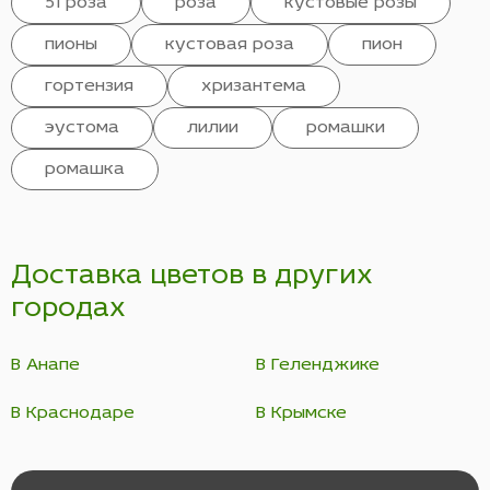
51 роза
роза
кустовые розы
пионы
кустовая роза
пион
гортензия
хризантема
эустома
лилии
ромашки
ромашка
Доставка цветов в других
городах
В Анапе
В Геленджике
В Краснодаре
В Крымске