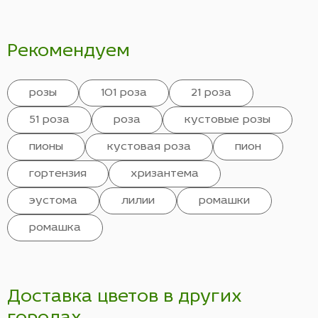
Рекомендуем
розы
101 роза
21 роза
51 роза
роза
кустовые розы
пионы
кустовая роза
пион
гортензия
хризантема
эустома
лилии
ромашки
ромашка
Доставка цветов в других