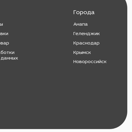
Города
ты
Анапа
авки
Геленджик
овар
Краснодар
аботки
Крымск
 данных
Новороссийск