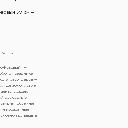
озовый 30 см —
и букета
о-Розовый» —
юбого праздника
 фольговых шаров —
и, где золотистые
кценты создают
ой роскоши. В
озиция: объемная
ы и прозрачные
 словно застывшие