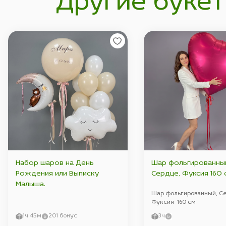
Другие букет
Набор шаров на День
Шар фольгированны
Рождения или Выписку
Сердце, Фуксия
Малыша.
Шар фольгированный, С
Фуксия 160 см
1ч 45м
201 бонус
3ч