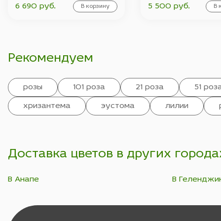
6 690 руб.
5 500 руб.
В корзину
В 
Рекомендуем
розы
101 роза
21 роза
51 роз
хризантема
эустома
лилии
Доставка цветов в других города
В Анапе
В Геленджи