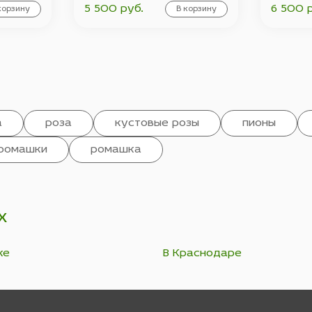
5 500 руб.
6 500 
корзину
В корзину
а
роза
кустовые розы
пионы
ромашки
ромашка
х
ке
В Краснодаре