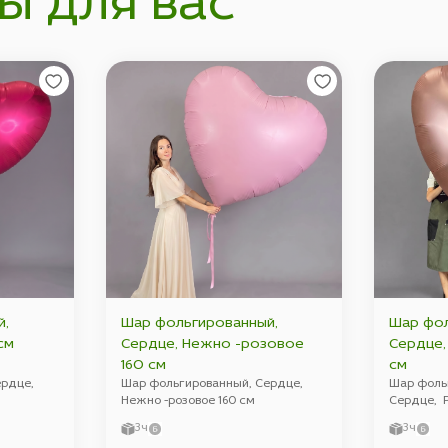
ы для вас
й,
Шар фольгированный,
Шар фол
 160 см
Сердце, Нежно -розовое
Сердце, Розовое золото 1
160 см
см
ердце,
Шар фольгированный, Сердце,
Шар фоль
Нежно -розовое 160 см
Сердце, Р
3ч
3ч