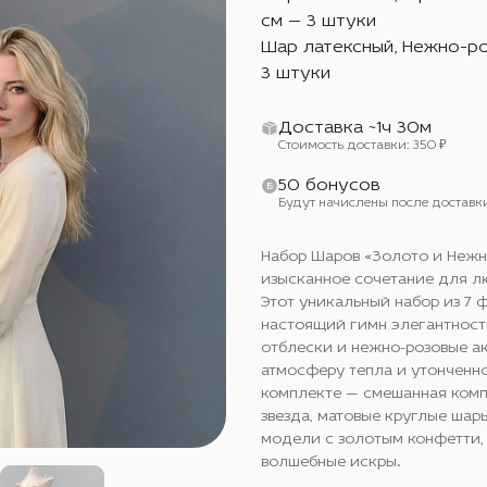
см — 3 штуки
Шар латексный, Нежно-р
3 штуки
Доставка ~1ч 30м
Стоимость доставки: 350 ₽
50 бонусов
Будут начислены после доставк
Набор Шаров «Золото и Нежн
изысканное сочетание для л
Этот уникальный набор из 7
настоящий гимн элегантност
отблески и нежно-розовые а
атмосферу тепла и утонченн
комплекте — смешанная комп
звезда, матовые круглые шар
модели с золотым конфетти,
волшебные искры.