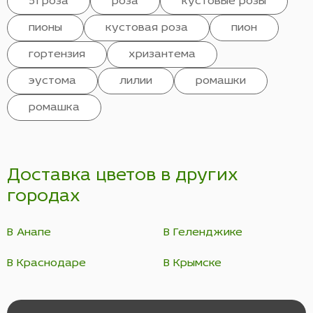
51 роза
роза
кустовые розы
пионы
кустовая роза
пион
гортензия
хризантема
эустома
лилии
ромашки
ромашка
Доставка цветов в других
городах
В Анапе
В Геленджике
В Краснодаре
В Крымске