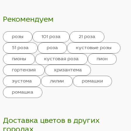
Рекомендуем
розы
101 роза
21 роза
51 роза
роза
кустовые розы
пионы
кустовая роза
пион
гортензия
хризантема
эустома
лилии
ромашки
ромашка
Доставка цветов в других
городах