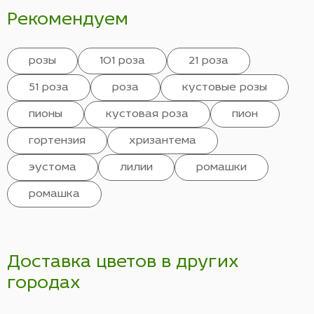
Рекомендуем
розы
101 роза
21 роза
51 роза
роза
кустовые розы
пионы
кустовая роза
пион
гортензия
хризантема
эустома
лилии
ромашки
ромашка
Доставка цветов в других
городах