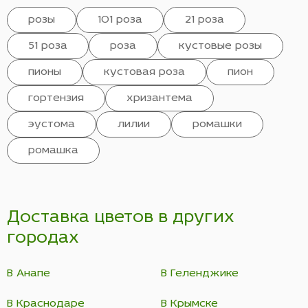
розы
101 роза
21 роза
51 роза
роза
кустовые розы
пионы
кустовая роза
пион
гортензия
хризантема
эустома
лилии
ромашки
ромашка
Доставка цветов в других
городах
В Анапе
В Геленджике
В Краснодаре
В Крымске