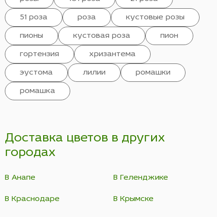
51 роза
роза
кустовые розы
пионы
кустовая роза
пион
гортензия
хризантема
эустома
лилии
ромашки
ромашка
Доставка цветов в других
городах
В Анапе
В Геленджике
В Краснодаре
В Крымске