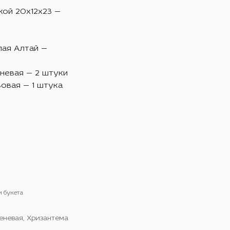
кой 20х12х23 —
лая Алтай —
невая — 2 штуки
овая — 1 штука
и букета
еневая, Хризантема