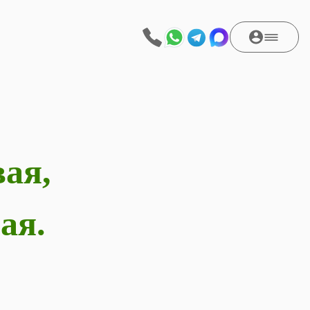
ая,
ая.