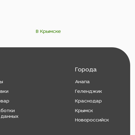
В Крымске
Города
ты
Анапа
авки
Геленджик
овар
Краснодар
аботки
Крымск
 данных
Новороссийск