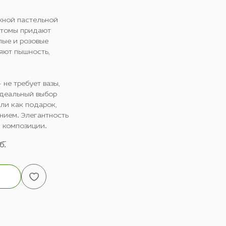
жной пастельной
стомы придают
лые и розовые
яют пышность,
 не требует вазы,
Идеальный выбор
ли как подарок,
нием. Элегантность
й композиции.
б.