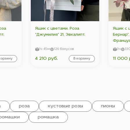
оза
Ящик с цветами. Роза
Ящик с 
пт.
"Джумилия" 21, Эвкалипт.
Бернар"
Француз
Монти",
1ч 45м
126 бонусов
3ч
33
Кустова
4 210 руб.
11 000 
корзину
В корзину
Эвкалип
а
роза
кустовые розы
пионы
ромашки
ромашка