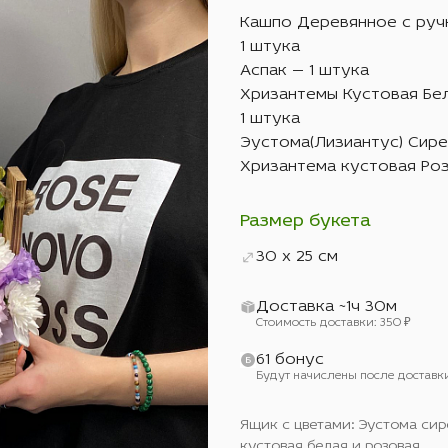
Кашпо Деревянное с руч
1 штука
Аспак — 1 штука
Хризантемы Кустовая Бе
1 штука
Эустома(Лизиантус) Сире
Хризантема кустовая Роз
Размер букета
30 x 25 см
Доставка ~1ч 30м
Стоимость доставки: 350 ₽
61 бонус
Будут начислены после доставк
Ящик с цветами: Эустома сир
кустовая белая и розовая