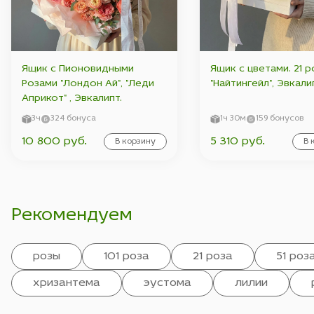
Ящик с Пионовидными
Ящик с цветами. 21 р
Розами "Лондон Ай", "Леди
"Найтингейл", Эвкали
Априкот" , Эвкалипт.
3ч
324 бонуса
1ч 30м
159 бонусов
10 800 руб.
5 310 руб.
В корзину
В 
Рекомендуем
розы
101 роза
21 роза
51 роз
хризантема
эустома
лилии