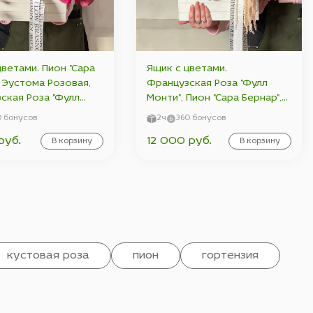
цветами. Пион "Сара
Ящик с цветами.
, Эустома Розовая,
Французская Роза "Фулл
ская Роза "Фулл
Монти", Пион "Сара Бернар",
 Пионовидная
Роза Кустовая Пионовидная
0 бонусов
2ч
360 бонусов
я Роза "Мисс Пиони",
"Мадам Бомбастик", Эустома
руб.
12 000 руб.
т.
В корзину
Розовая, Гвоздика (Диантус)
В корзину
, Сухоцвет.
кустовая роза
пион
гортензия