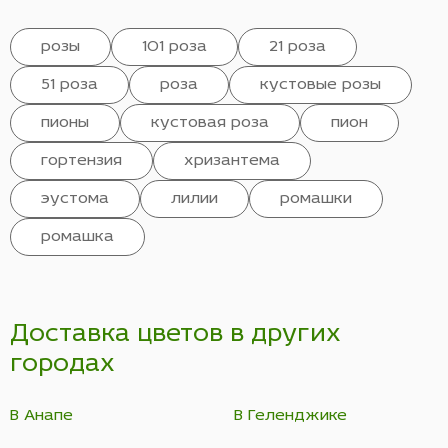
розы
101 роза
21 роза
51 роза
роза
кустовые розы
пионы
кустовая роза
пион
гортензия
хризантема
эустома
лилии
ромашки
ромашка
Доставка цветов в других
городах
В Анапе
В Геленджике