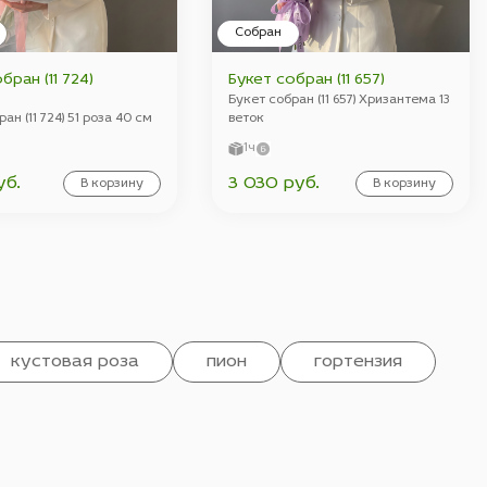
Собран
бран (11 724)
Букет собран (11 657)
Букет собран (11 657) Хризантема 13
ан (11 724) 51 роза 40 см
веток
1ч
уб.
3 030 руб.
В корзину
В корзину
кустовая роза
пион
гортензия