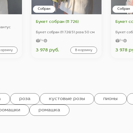
Собран
Собран
Букет собран (11 726)
Букет со
Диантус
Букет собран (11 726) 51 роза 50 см
Букет собр
1ч
1ч
3 978 руб.
3 978 р
корзину
В корзину
а
роза
кустовые розы
пионы
ромашки
ромашка