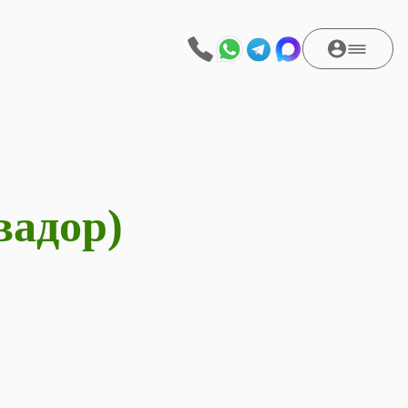
вадор)