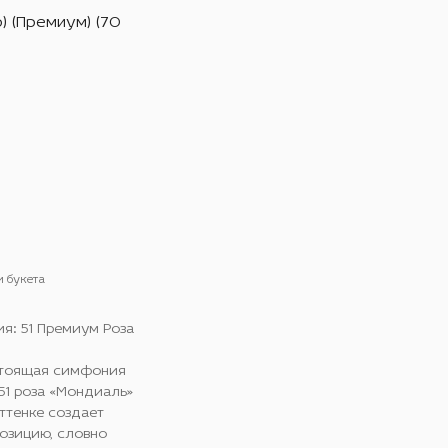
) (Премиум) (70
и букета
я: 51 Премиум Роза
стоящая симфония
51 роза «Мондиаль»
ттенке создает
озицию, словно