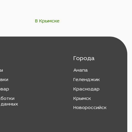
В Крымске
Города
ты
Анапа
авки
Геленджик
овар
Краснодар
аботки
Крымск
 данных
Новороссийск