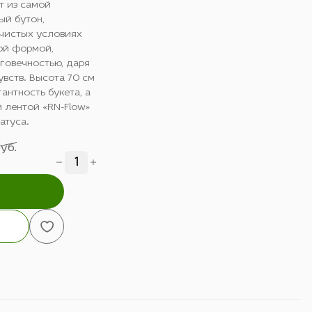
т из самой
ый бутон,
чистых условиях
ой формой,
говечностью, даря
вств. Высота 70 см
антность букета, а
й лентой «RN-Flow»
атуса.
руб.