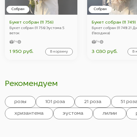
Собран
Собран
Букет собран (11 756)
Букет собран (11 749)
Букет собран (11 756) Эустома 5
Букет собран (11 749) 21 
веток
(Гвоздика)
1ч
1ч
1 950 руб.
3 030 руб.
В корзину
В 
Рекомендуем
розы
101 роза
21 роза
51 роз
хризантема
эустома
лилии