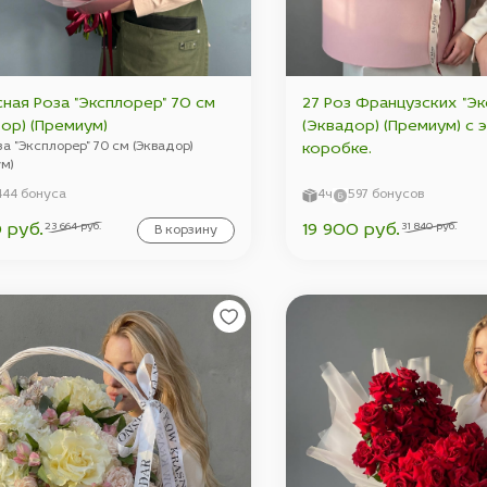
сная Роза "Эксплорер" 70 см
27 Роз Французских "Эк
ор) (Премиум)
(Эквадор) (Премиум) с 
оза "Эксплорер" 70 см (Эквадор)
коробке.
м)
444 бонуса
4ч
597 бонусов
23 664 руб.
31 840 руб.
0 руб.
19 900 руб.
В корзину