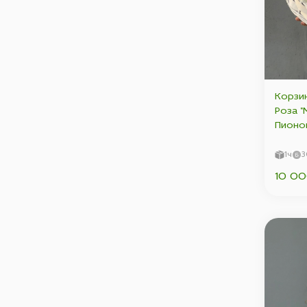
Корзин
Роза "
Пионов
Гортен
Сухоцв
1ч
3
10 00