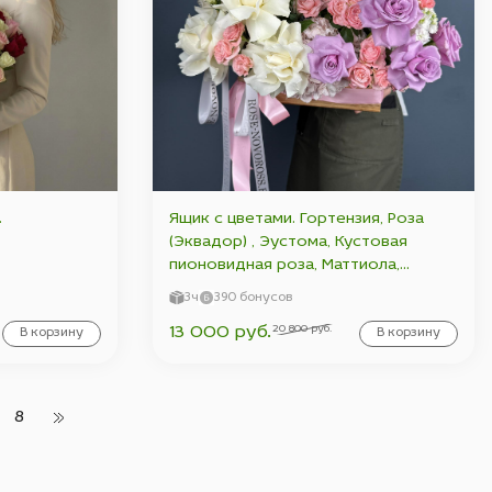
.
Ящик с цветами. Гортензия, Роза
(Эквадор) , Эустома, Кустовая
пионовидная роза, Маттиола,
эвкалипт.
3ч
390 бонусов
20 800 руб.
13 000 руб.
В корзину
В корзину
8