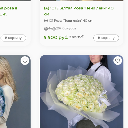
я роза в
(А) 101 Желтая Роза "Пени лейн" 40
ншн".
см
(А) 101 Роза "Пени лейн" 40 см
4ч
297 бонусов
15 840 руб.
9 900 руб.
В корзину
В корзину