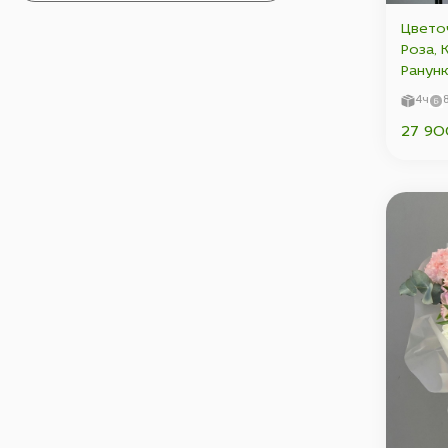
Цвето
Роза, 
Ранунк
Эвкали
4ч
27 90