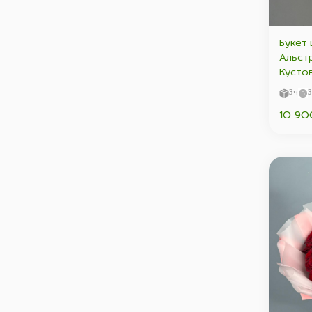
Букет 
Альст
Кустов
3ч
10 90