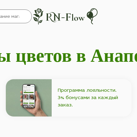
ы цветов в Анап
Программа лояльности.
3% бонусами за каждый
заказ.