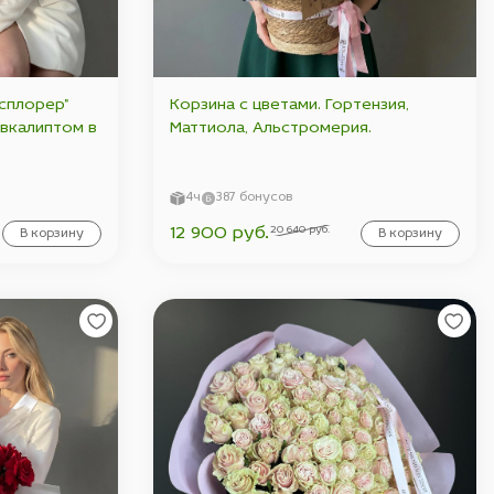
сплорер"
Корзина с цветами. Гортензия,
эвкалиптом в
Маттиола, Альстромерия.
4ч
387 бонусов
20 640 руб.
12 900 руб.
В корзину
В корзину