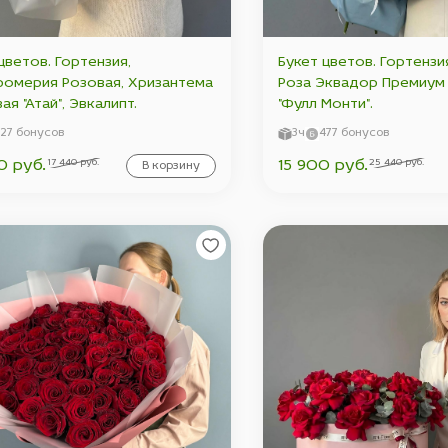
цветов. Гортензия,
Букет цветов. Гортензи
ромерия Розовая, Хризантема
Роза Эквадор Премиум 
ая "Атай", Эвкалипт.
"Фулл Монти".
327 бонусов
3ч
477 бонусов
17 440 руб.
25 440 руб.
0 руб.
15 900 руб.
В корзину