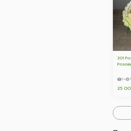
201 Ро
Розов
5ч
25 00