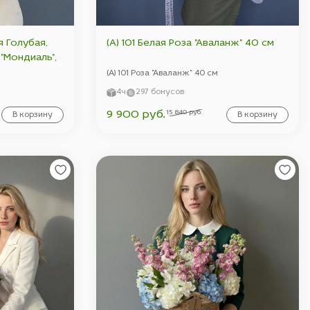
я Голубая,
(А) 101 Белая Роза "Аваланж" 40 см
"Мондиаль",
(А) 101 Роза "Аваланж" 40 см
4ч
297 бонусов
15 840 руб.
9 900 руб.
В корзину
В корзину