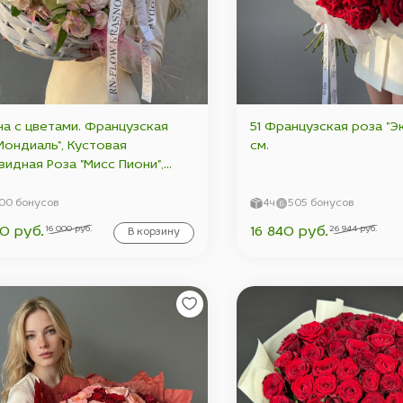
а с цветами. Французская
51 Французская роза "Э
Мондиаль", Кустовая
см.
идная Роза "Мисс Пиони",
зия Белая, Альстромерия,
ет.
00 бонусов
4ч
505 бонусов
16 000 руб.
26 944 руб.
0 руб.
16 840 руб.
В корзину