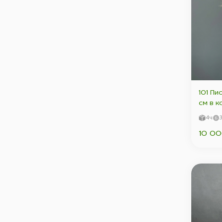
101 Пи
см в к
4ч
10 00