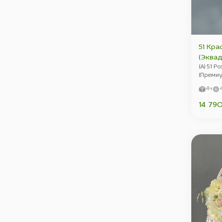
51 Кра
(Эквад
(А) 51 Р
(Премиу
4ч
14 79