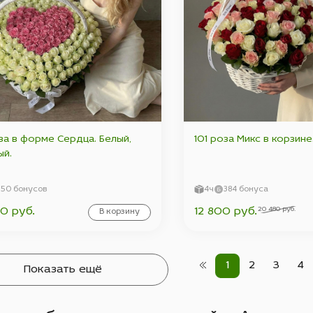
за в форме Сердца. Белый,
101 роза Микс в корзине
ый.
750 бонусов
4ч
384 бонуса
20 480 руб.
0 руб.
12 800 руб.
В корзину
1
2
3
4
Показать ещё