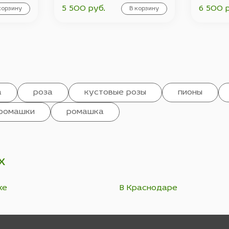
5 500 руб.
6 500 
корзину
В корзину
а
роза
кустовые розы
пионы
ромашки
ромашка
х
ке
В Краснодаре