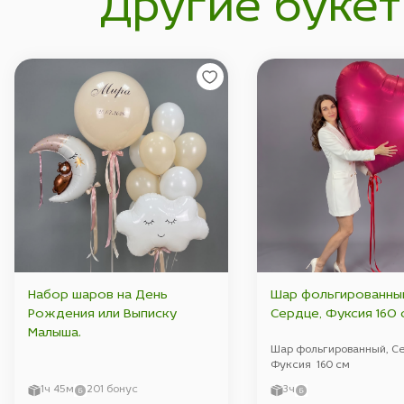
Другие букет
Набор шаров на День
Шар фольгированны
Рождения или Выписку
Сердце, Фуксия
Малыша.
Шар фольгированный, С
Фуксия 160 см
1ч 45м
201 бонус
3ч