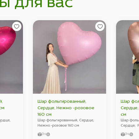
ы для вас
й,
Шар фольгированный,
Шар фол
 160 см
Сердце, Нежно -розовое
Сердце, Розовое золото 1
160 см
см
ердце,
Шар фольгированный, Сердце,
Шар фоль
Нежно -розовое 160 см
Сердце, Р
3ч
3ч