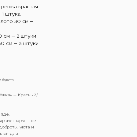
трешка красная
 1 штука
олото 30 см —
0 см — 2 штуки
30 см — 3 штуки
и букета
ёшка» — Красный/
ляде.
 яркие шары — не
доброты, уюта и
ален для