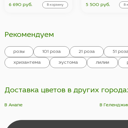
6 690 руб.
5 500 руб.
В корзину
В 
Рекомендуем
розы
101 роза
21 роза
51 роз
хризантема
эустома
лилии
Доставка цветов в других города
В Анапе
В Геленджи