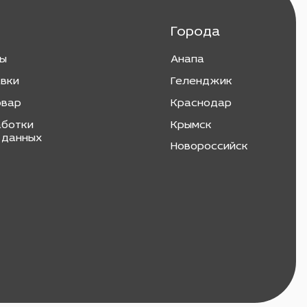
Города
ты
Анапа
авки
Геленджик
овар
Краснодар
аботки
Крымск
 данных
Новороссийск