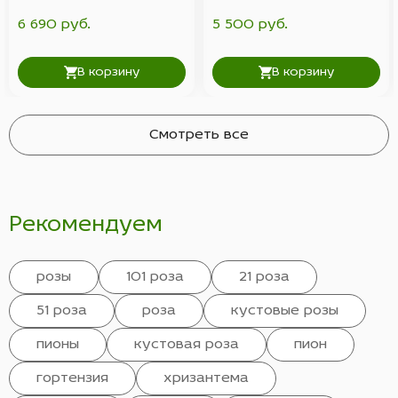
6 690 руб.
5 500 руб.
В корзину
В корзину
Смотреть все
Рекомендуем
розы
101 роза
21 роза
51 роза
роза
кустовые розы
пионы
кустовая роза
пион
гортензия
хризантема