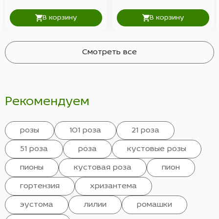
В корзину
В корзину
Смотреть все
Рекомендуем
розы
101 роза
21 роза
51 роза
роза
кустовые розы
пионы
кустовая роза
пион
гортензия
хризантема
эустома
лилии
ромашки