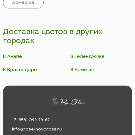
ромашка
Доставка цветов в других
городах
В Анапе
В Геленджике
В Краснодаре
В Крымске
+7 (953) 099-79-62
info@rose-novoross.ru