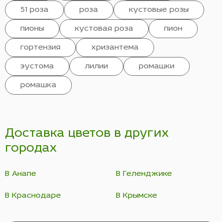
51 роза
роза
кустовые розы
пионы
кустовая роза
пион
гортензия
хризантема
эустома
лилии
ромашки
ромашка
Доставка цветов в других
городах
В Анапе
В Геленджике
В Краснодаре
В Крымске