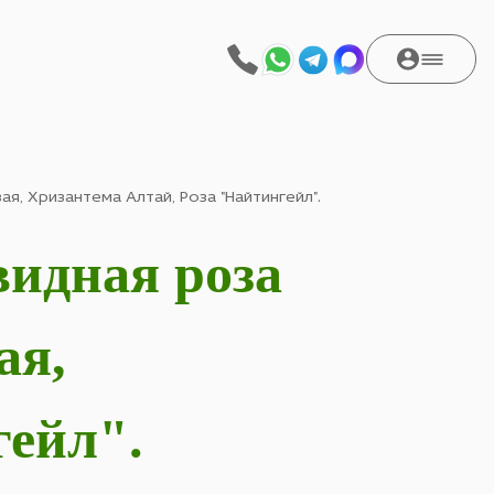
я, Хризантема Алтай, Роза "Найтингейл".
видная роза
ая,
гейл".