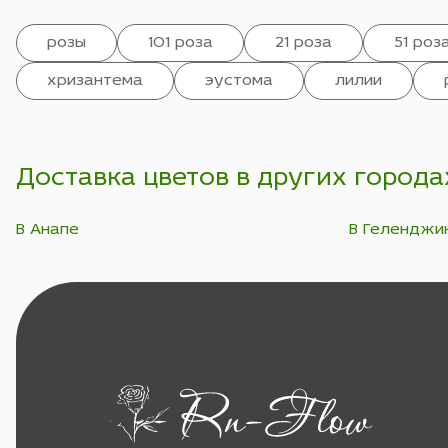
розы
101 роза
21 роза
51 роз
хризантема
эустома
лилии
Доставка цветов в других города
В Анапе
В Геленджи