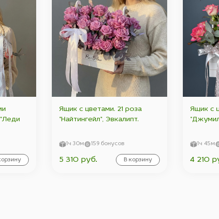
ми
Ящик с цветами. 21 роза
Ящик с 
 "Леди
"Найтингейл", Эвкалипт.
"Джумили
1ч 30м
159 бонусов
1ч 45м
5 310 руб.
4 210 р
корзину
В корзину