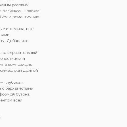
ежным розовым
м рисунком. Похожи
бъём и романтичную
ые и деликатные
ками,
зы. Добавляют
, но выразительный
лепестками и
ит в композицию
 символизм долгой
 — глубокая,
 с бархатистыми
формой бутона.
ентом всей
.