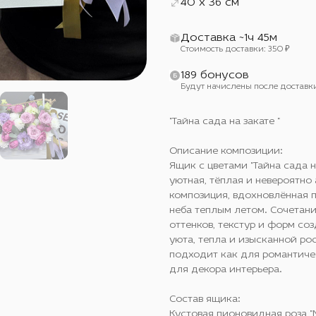
40 x 36 см
Доставка ~1ч 45м
Стоимость доставки: 350 ₽
189 бонусов
Будут начислены после доставк
"Тайна сада на закате "
Описание композиции:
Ящик с цветами "Тайна сада н
уютная, тёплая и невероятно
композиция, вдохновлённая 
неба теплым летом. Сочетан
оттенков, текстур и форм с
уюта, тепла и изысканной ро
подходит как для романтичес
для декора интерьера.
Состав ящика:
Кустовая пионовидная роза "