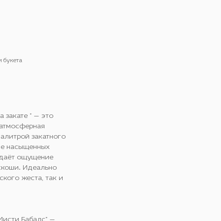
и букета
а закате " — это
 атмосферная
палитрой закатного
ие насыщенных
оздаёт ощущение
скоши. Идеально
кого жеста, так и
Мисти Бабалс" —