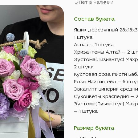
Нет в наличии
Состав букета
Ящик деревянный 28х18х3
1 штука
Аспак — 1 штука
Хризантемы Алтай — 2 ш
Эустома(Лизиантус) Мах
2 штуки
Кустовая роза Мисти Баб
Розы Найтингейл — 6 шту
Эвкалипт цинерия средни
Сухоцветы краспедия — 
Эустома(Лизиантус) Мах
— 1 штука
Размер букета