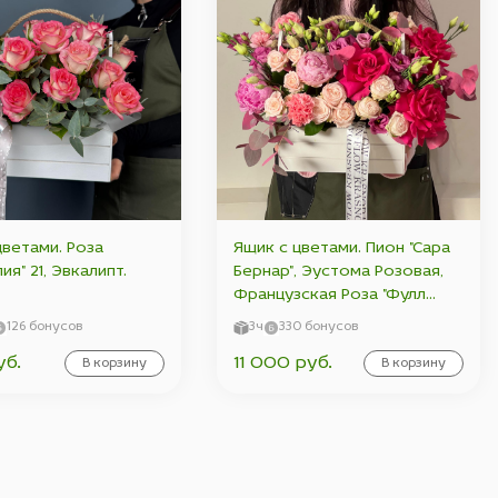
цветами. Роза
Ящик с цветами. Пион "Сара
я" 21, Эвкалипт.
Бернар", Эустома Розовая,
Французская Роза "Фулл
Монти", Пионовидная
126 бонусов
3ч
330 бонусов
Кустовая Роза "Мисс Пиони",
уб.
11 000 руб.
В корзину
Эвкалипт.
В корзину