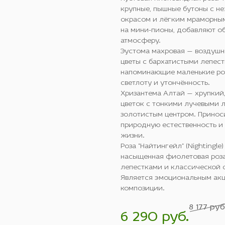
крупные, пышные бутоны с н
окрасом и лёгким мраморны
на мини-пионы, добавляют о
атмосферу.
Эустома махровая — воздушн
цветы с бархатистыми лепест
напоминающие маленькие ро
светлоту и утончённость.
Хризантема Алтай — хрупкий
цветок с тонкими лучевыми 
золотистым центром. Принос
природную естественность и
жизни.
Роза "Найтингейл" (Nightingle)
насыщенная фиолетовая роза
лепестками и классической 
Является эмоциональным акц
композиции.
8 177 руб
6 290 руб.