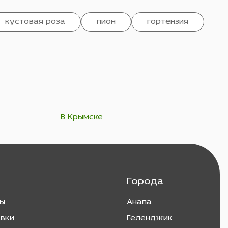
кустовая роза
пион
гортензия
В Крымске
Города
ты
Анапа
авки
Геленджик