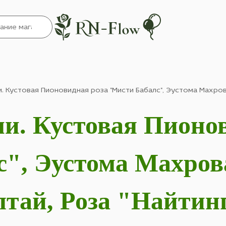
. Кустовая Пионовидная роза "Мисти Бабалс", Эустома Махрова
и. Кустовая Пионо
", Эустома Махров
тай, Роза "Найтин