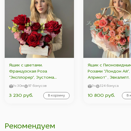
Ящик с цветами.
Ящик с Пионовидны
Французская Роза
Розами "Лондон Ай",
"Эксплорер", Эустома
Априкот" , Эвкалипт.
Махровая Розовая, Роза
1ч 30м
97 бонусов
3ч
324 бонуса
"Мадам Ред".
3 230 руб.
10 800 руб.
В корзину
В 
Рекомендуем