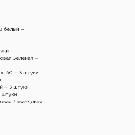
3 белый —
туки
ровая Зеленая —
лс 60 — 3 штуки
к
й — 3 штуки
2 штуки
ровая Лавандовая