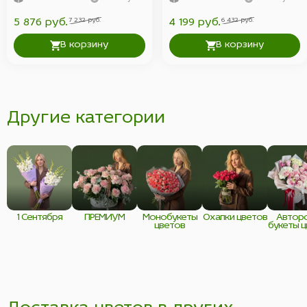
"Мадам Ред".
7 232 руб.
6 432 руб.
5 876 руб.
4 199 руб.
В корзину
В корзину
Другие категории
1 Сентября
ПРЕМИУМ
Монобукеты
Охапки цветов
Автор
цветов
букеты 