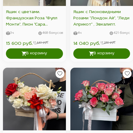
Ящик с цветами.
Ящик с Пионовидными
Французская Роза "Фулл
Розами "Лондон Ай", "Леди
Монти", Пион "Сара
Априкот" , Эвкалипт.
Бернар", Роза Кустовая
3ч
468 бонусов
4ч
421 бонус
Пионовидная "Мадам
Бомбастик", Эустома
17 440 руб.
17 280 руб.
15 600 руб.
14 040 руб.
Розовая, Гвоздика
В корзину
В корзину
(Диантус) , Сухоцвет.